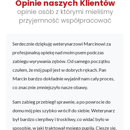
Opinie naszych Klientów
opinie osób z którymi mieliśmy
przyjemność współpracować
m z
Serdecznie dziękuję weterynarzowi Marcinowi za
Z całe
e,
profesjonalną opiekę nad moim psem podczas
który 
zabiegu wyrywania zębów. Od samego początku
innej 
czułem, że mój pupil jest w dobrych rękach. Pan
Państw
 mają
Marcin bardzo dokładnie wyjaśnił nam cały proces,
mój pu
.
co znacznie zmniejszyło nasze obawy.
Docen
agały
Sam zabieg przebiegł sprawnie, a po powrocie do
medycz
dużo
domu mój pies szybko wrócił do siebie. Weterynarz
okazyw
rok
był bardzo cierpliwy i troskliwy, co widać było w
Wasza
nia.
sposobie, w jaki traktował mojego pupila. Cieszę się,
sprawi