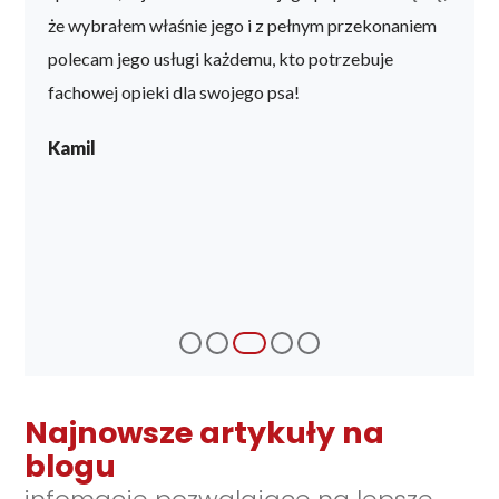
ój kot
że wybrałem właśnie jego i z pełnym przekonaniem
pewny,
polecam jego usługi każdemu, kto potrzebuje
Wam m
fachowej opieki dla swojego psa!
zdrowi
, co
Zdecy
iele
Kamil
kto po
wej
Rafa
Najnowsze artykuły na
blogu